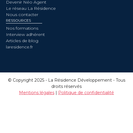
Devenir Néo Agent
Le réseau La Résidence
Nous contacter
RESSOURCES
Nos formations
Interview adhérent
Articles de blog
laresidence.fr
© Copyright 2025 - La Résidence Développement - Tous
droits réservés
Mentions légales
|
Politique de confidentialité